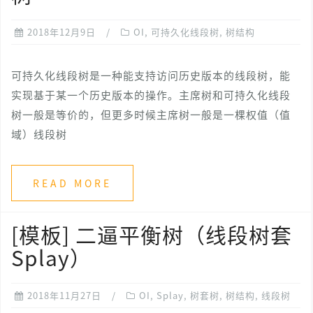
2018年12月9日
OI
,
可持久化线段树
,
树结构
可持久化线段树是一种能支持访问历史版本的线段树，能
实现基于某一个历史版本的操作。主席树和可持久化线段
树一般是等价的，但更多时候主席树一般是一棵权值（值
域）线段树
READ MORE
[模板] 二逼平衡树（线段树套
Splay）
2018年11月27日
OI
,
Splay
,
树套树
,
树结构
,
线段树