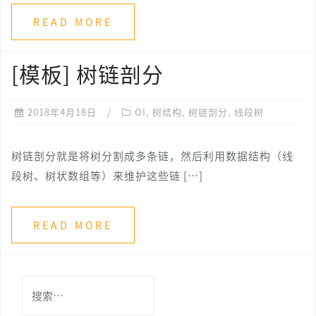
READ MORE
[模板] 树链剖分
2018年4月18日
OI
,
树结构
,
树链剖分
,
线段树
树链剖分就是将树分割成多条链，然后利用数据结构（线
段树、树状数组等）来维护这些链 […]
READ MORE
搜
索：