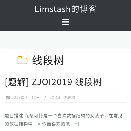
Skip
Limstash的博客
to
content
线段树
[题解] ZJOI2019 线段树
2019年4月13日
OI
,
线段树
题目描述 九条可怜是一个喜欢数据结构的女孩子，在常见
的数据结构中，可怜最喜欢的就 […]