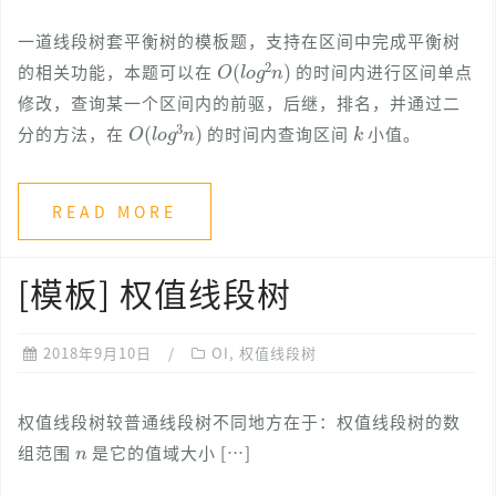
一道线段树套平衡树的模板题，支持在区间中完成平衡树
O
(
l
o
g
2
n
)
的相关功能，本题可以在
的时间内进行区间单点
修改，查询某一个区间内的前驱，后继，排名，并通过二
O
(
l
o
g
3
n
)
k
分的方法，在
的时间内查询区间
小值。
READ MORE
[模板] 权值线段树
2018年9月10日
OI
,
权值线段树
权值线段树较普通线段树不同地方在于：权值线段树的数
n
组范围
是它的值域大小 […]