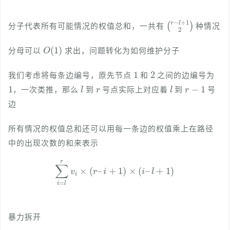
(
r
−
l
+
1
2
)
分子代表所有可能情况的权值总和，一共有
种情况
O
(
1
)
分母可以
求出，问题转化为如何维护分子
1
2
我们考虑将每条边编号，原先节点
和
之间的边编号为
1
l
r
l
r
−
1
，一次类推，那么
到
号点实际上对应着
到
号
边
所有情况的权值总和还可以用每一条边的权值乘上在路径
中的出现次数的和来表示
∑
i
=
l
r
v
i
×
(
r
–
i
+
1
)
×
(
i
–
l
+
1
)
暴力拆开