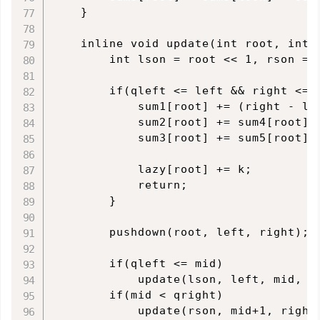
    }

    inline void update(int root, int 
        int lson = root << 1, rson = 
        if(qleft <= left && right <= q
            sum1[root] += (right - lef
            sum2[root] += sum4[root] *
            sum3[root] += sum5[root] *
            lazy[root] += k;

            return;

        }

        pushdown(root, left, right);

        if(qleft <= mid)

            update(lson, left, mid, ql
        if(mid < qright)

            update(rson, mid+1, right,