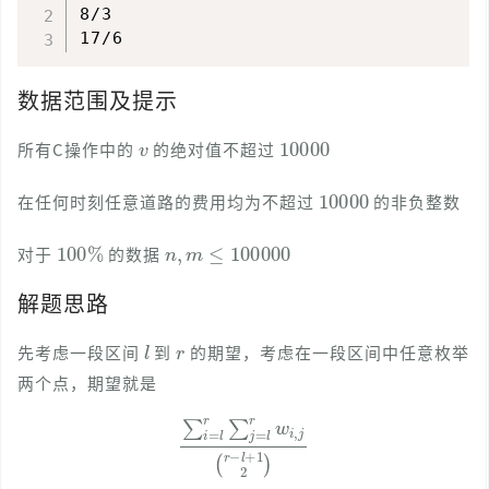
8/3

数据范围及提示
v
10000
所有C操作中的
的绝对值不超过
10000
在任何时刻任意道路的费用均为不超过
的非负整数
100
%
n
,
m
≤
100000
对于
的数据
解题思路
l
r
先考虑一段区间
到
的期望，考虑在一段区间中任意枚举
两个点，期望就是
∑
i
=
l
r
∑
j
=
l
r
w
i
,
j
(
r
−
l
+
1
2
)