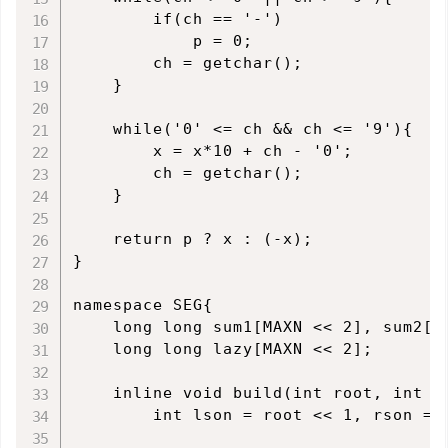
        if(ch == '-')

            p = 0;

        ch = getchar();

    }

    while('0' <= ch && ch <= '9'){

        x = x*10 + ch - '0';

        ch = getchar();

    }

    return p ? x : (-x);

}

namespace SEG{

    long long sum1[MAXN << 2], sum2[M
    long long lazy[MAXN << 2];

    inline void build(int root, int le
        int lson = root << 1, rson = 