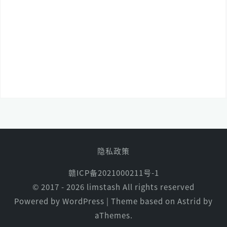
隐私政策
赣ICP备2021000211号-1
© 2017 - 2026
limstash
All rights reserved
Powered by WordPress
|
Theme based on
Astrid
by
aThemes.