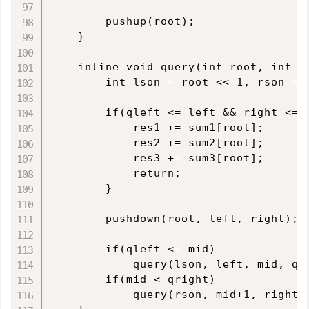
        pushup(root);

    }

    inline void query(int root, int l
        int lson = root << 1, rson = 
        if(qleft <= left && right <= q
            res1 += sum1[root];

            res2 += sum2[root];

            res3 += sum3[root];

            return;

        }

        pushdown(root, left, right);

        if(qleft <= mid)

            query(lson, left, mid, qle
        if(mid < qright)

            query(rson, mid+1, right, 