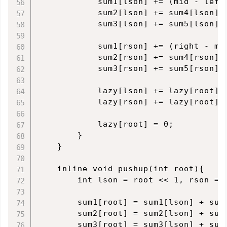
            sum1[lson] += (mid - left 
            sum2[lson] += sum4[lson] *
            sum3[lson] += sum5[lson] *
            sum1[rson] += (right - mid
            sum2[rson] += sum4[rson] *
            sum3[rson] += sum5[rson] *
            lazy[lson] += lazy[root];

            lazy[rson] += lazy[root];

            lazy[root] = 0;

        }

    }

    inline void pushup(int root){

        int lson = root << 1, rson = r
        sum1[root] = sum1[lson] + sum1
        sum2[root] = sum2[lson] + sum2
        sum3[root] = sum3[lson] + sum3