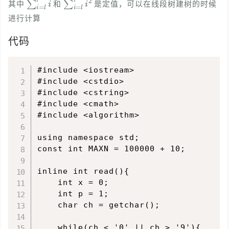
其中
和
是定值，可以在线段树建树的时候
进行计算
代码
#include <iostream>

#include <cstdio>

#include <cstring>

#include <cmath>

#include <algorithm>

using namespace std;

const int MAXN = 100000 + 10;

inline int read(){

    int x = 0;

    int p = 1;

    char ch = getchar();

    while(ch < '0' || ch > '9'){
