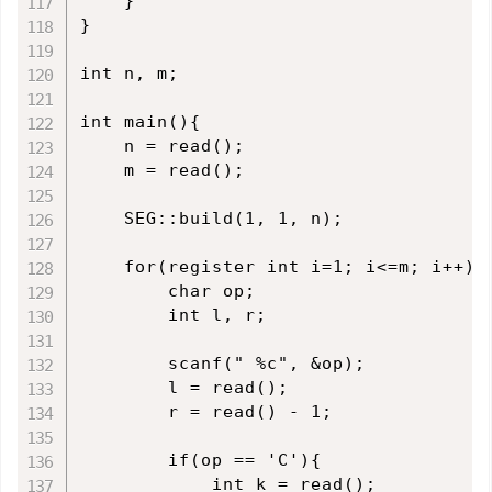
    }

}

int n, m;

int main(){

    n = read();

    m = read();

    SEG::build(1, 1, n);

    for(register int i=1; i<=m; i++){

        char op;

        int l, r;

        scanf(" %c", &op);

        l = read();

        r = read() - 1;

        if(op == 'C'){

            int k = read();
