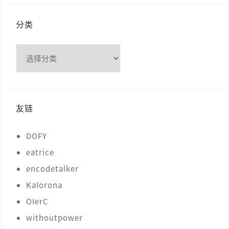
分类
分
类
友链
DOFY
eatrice
encodetalker
Kalorona
OIerC
withoutpower