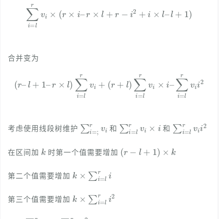
∑
i
=
l
r
v
i
×
(
r
×
i
–
r
×
l
+
r
−
i
2
+
i
×
l
–
l
+
1
)
合并变为
(
r
–
l
+
1
–
r
×
l
)
∑
i
=
l
r
v
i
+
(
r
+
l
)
∑
i
=
l
r
v
i
×
i
–
∑
i
=
l
r
v
i
i
2
∑
i
=
;
r
v
i
∑
i
=
l
r
v
i
×
i
∑
i
=
l
r
v
i
i
2
考虑使用线段树维护
和
和
k
(
r
−
l
+
1
)
×
k
在区间加
时第一个值需要增加
k
×
∑
i
=
l
r
i
第二个值需要增加
k
×
∑
i
=
l
r
i
2
第三个值需要增加
∑
i
=
l
r
i
∑
i
=
l
r
i
2