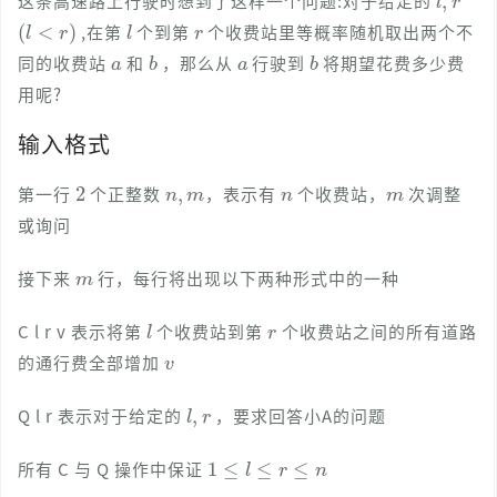
这条高速路上行驶时想到了这样一个问题:对于给定的
(
l
<
r
)
l
r
,在第
个到第
个收费站里等概率随机取出两个不
a
b
a
b
同的收费站
和
，那么从
行驶到
将期望花费多少费
用呢?
输入格式
2
n
,
m
n
m
第一行
个正整数
，表示有
个收费站，
次调整
或询问
m
接下来
行，每行将出现以下两种形式中的一种
l
r
C l r v 表示将第
个收费站到第
个收费站之间的所有道路
v
的通行费全部增加
l
,
r
Q l r 表示对于给定的
，要求回答小A的问题
1
≤
l
≤
r
≤
n
所有 C 与 Q 操作中保证