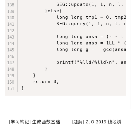
            SEG::update(1, 1, n, l, r,
        }else{

            long long tmp1 = 0, tmp2 =
            SEG::query(1, 1, n, l, r, 
            long long ansa = (r - l +
            long long ansb = 1LL * (r 
            long long g = __gcd(ansa, 
            printf("%lld/%lld\n", ansa
        }

    }    

    return 0;

文
[学习笔记] 生成函数基础
[题解] ZJOI2019 线段树