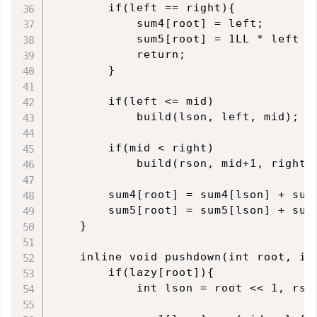
        if(left == right){

            sum4[root] = left;

            sum5[root] = 1LL * left * 
            return;

        }

        if(left <= mid)

            build(lson, left, mid);

        if(mid < right)

            build(rson, mid+1, right);
        sum4[root] = sum4[lson] + sum4
        sum5[root] = sum5[lson] + sum5
    }

    inline void pushdown(int root, int
        if(lazy[root]){

            int lson = root << 1, rso