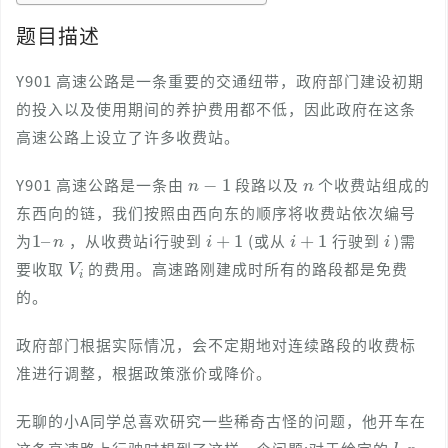
题目描述
Y901 高速公路是一条重要的交通纽带，政府部门建设初期
的投入以及使用期间的养护费用都不低，因此政府在这条
高速公路上设立了许多收费站。
n
−
1
n
Y901 高速公路是一条由
段路以及
个收费站组成的
东西向的链，我们按照由西向东的顺序将收费站依次编号
1
n
–
i
+
1
i
+
1
i
为
，从收费站i行驶到
(或从
行驶到
)需
V
i
要收取
的费用。高速路刚建成时所有的路段都是免费
的。
政府部门根据实际情况，会不定期地对连续路段的收费标
准进行调整，根据政策涨价或降价。
无聊的小A同学总喜欢研究一些稀奇古怪的问题，他开车在
l
,
r