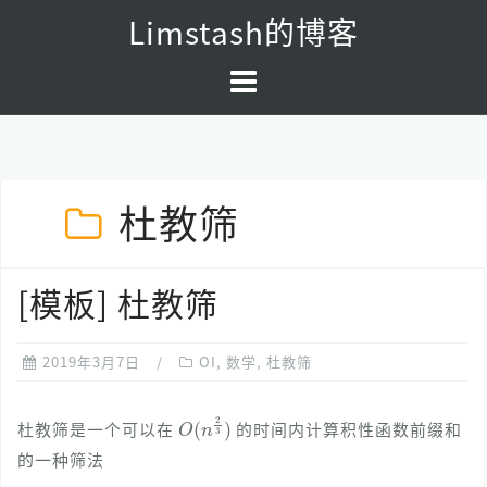
Skip
Limstash的博客
to
content
杜教筛
[模板] 杜教筛
2019年3月7日
OI
,
数学
,
杜教筛
O
(
n
2
3
)
杜教筛是一个可以在
的时间内计算积性函数前缀和
的一种筛法