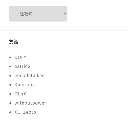
分
类
友链
DOFY
eatrice
encodetalker
Kalorona
OIerC
withoutpower
XG_Zepto