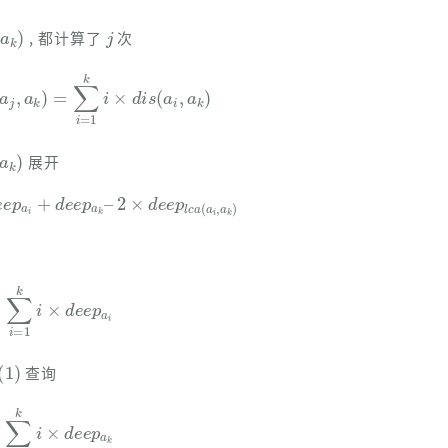
,
a
k
)
j
, 都计算了
次
s
(
a
j
,
a
k
)
=
∑
i
=
1
k
i
×
d
i
s
(
a
i
,
a
k
)
,
a
k
)
展开
a
i
+
d
e
e
p
a
k
–
2
×
d
e
e
p
l
c
a
(
a
i
,
a
k
)
∑
i
=
1
k
i
×
d
e
e
p
a
i
(
1
)
查询
∑
i
=
1
k
i
×
d
e
e
p
a
k