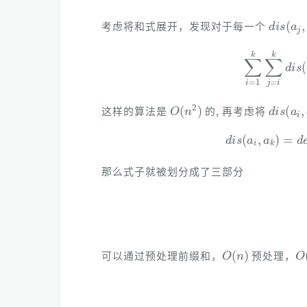
d
i
s
(
a
j
考虑将和式展开，发现对于每一个
∑
i
=
1
k
∑
j
=
i
k
d
i
O
(
n
2
)
d
i
s
(
a
i
这样的算法是
的, 再考虑将
d
i
s
(
a
i
,
a
k
)
=
d
e
e
p
那么式子就被划分成了三部分
O
(
n
)
O
可以通过预处理前缀和，
预处理，