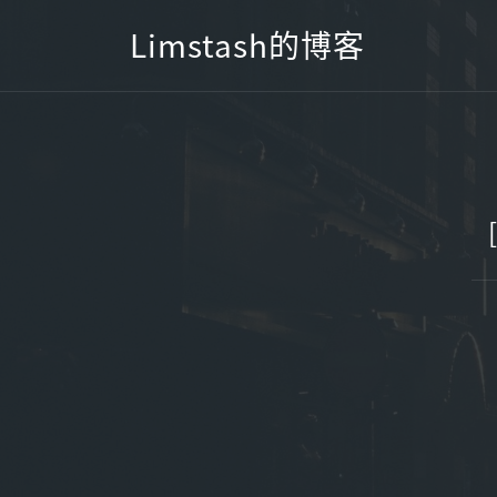
Skip
Limstash的博客
to
content