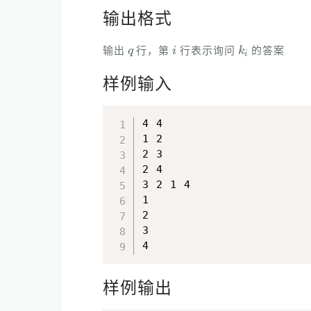
输出格式
q
i
k
i
输出
行，第
行表示询问
的答案
样例输入
4 4

1 2

2 3

2 4

3 2 1 4

1

2

3

样例输出