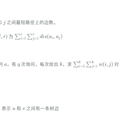
j
和
之间最短路径上的边数。
l
,
r
)
∑
i
=
l
r
∑
j
=
i
r
d
i
s
(
a
i
,
a
j
)
为
a
q
k
∑
i
=
1
k
∑
j
=
i
k
w
(
i
,
j
)
列
，有
次询问，每次给出
，求
对
u
v
，表示
和
之间有一条树边