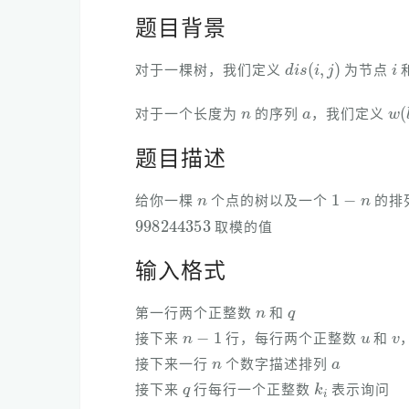
题目背景
d
i
s
(
i
,
j
)
i
对于一棵树，我们定义
为节点
n
a
w
(
对于一个长度为
的序列
，我们定义
题目描述
n
1
−
n
给你一棵
个点的树以及一个
的排
998244353
取模的值
输入格式
n
q
第一行两个正整数
和
n
−
1
u
v
接下来
行，每行两个正整数
和
n
a
接下来一行
个数字描述排列
q
k
i
接下来
行每行一个正整数
表示询问