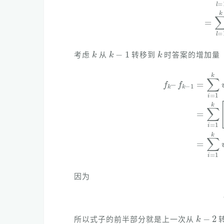
k
k
−
1
k
考虑
从
转移到
时答案的增加量
f
k
−
1
=
∑
i
=
1
k
w
(
i
,
k
)
=
∑
i
=
1
k
[
w
(
i
,
k
因为
k
−
2
所以式子的前半部分就是上一次从