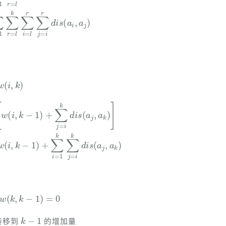
∑
−
j
=
1
i
)
k
+
d
f
∑
k
i
s
–
j
=
(
a
i
k
j
,
d
a
i
k
s
)
(
a
j
,
a
k
)
]
=
∑
i
=
1
k
w
(
i
,
k
−
1
)
+
∑
i
=
1
k
w
(
k
,
k
−
1
)
=
0
k
−
1
转移到
的增加量