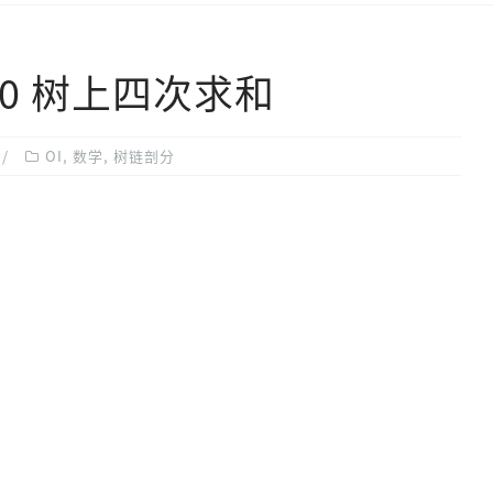
6050 树上四次求和
OI
,
数学
,
树链剖分