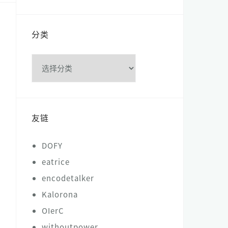
分类
分
类
友链
DOFY
eatrice
encodetalker
Kalorona
OIerC
withoutpower