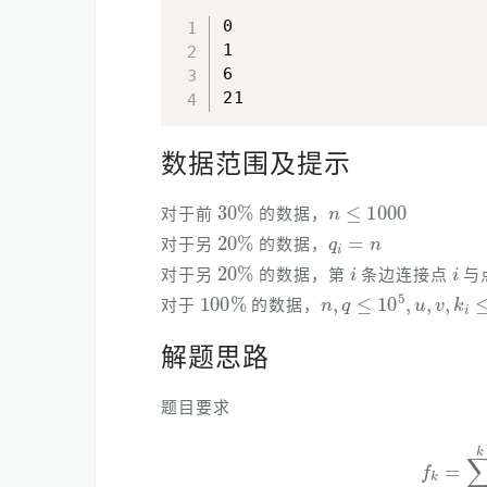
0

1

6

数据范围及提示
30
%
n
≤
1000
对于前
的数据，
20
%
q
i
=
n
对于另
的数据，
20
%
i
i
对于另
的数据，第
条边连接点
与
100
%
n
,
q
≤
10
5
,
u
,
v
,
k
i
对于
的数据，
解题思路
题目要求
f
k
=
∑
l
=
1
k
∑
r
=
l
k
w
(
l
,
r